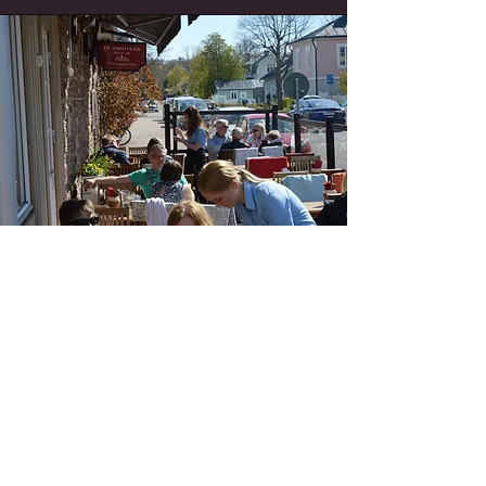
Snabbt, gott & enkelt
Utan att tumma på kvalitén
Vi erbjuder snabb, god och vällagad
lunch och á la carte, utan att tumma på
kvalitén.